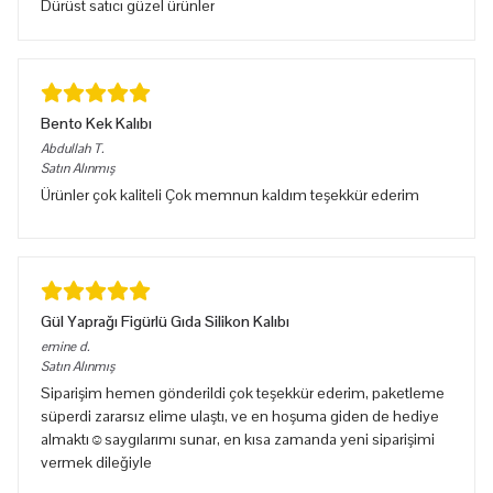
Dürüst satıcı güzel ürünler
Bento Kek Kalıbı
Abdullah
T.
Satın Alınmış
Ürünler çok kaliteli Çok memnun kaldım teşekkür ederim
Gül Yaprağı Figürlü Gıda Silikon Kalıbı
emine
d.
Satın Alınmış
Siparişim hemen gönderildi çok teşekkür ederim, paketleme
süperdi zararsız elime ulaştı, ve en hoşuma giden de hediye
almaktı☺️saygılarımı sunar, en kısa zamanda yeni siparişimi
vermek dileğiyle