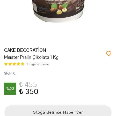
CAKE DECORATİON
Meıster Pralin Çikolata 1 Kg
1 değerlendirme
Stok
:
0
₺ 455
%
23
₺ 350
Stoğa Gelince Haber Ver