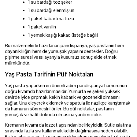
1 su bardağı toz şeker
1 su bardağı elenmiş un
1 paket kabartma tozu
1 paket vanilin
1 yemek kaşığı kakao (isteğe bağlı)
Bu malzemelerle hazırlanan pandispanya, yaş pastanın hem
dayanıklılığını hem de yumuşak yapısını destekler. Doğru
pişirme süresi ve ısı ayarıyla kusursuz sonuç elde etmek
mümkündür.
Yaş Pasta Tarifinin Püf Noktaları
Yaş pasta yaparken en önemli adım pandispanya hamurunun
doğru kıvamda hazırlanmasıdır. Yumurta ve şekeri yüksek
devirde iyice çırpmak, kekin kabarık ve gözenekli olmasını
sağlar. Unu eleyerek eklemek ve spatula ile nazikçe karıştırmak
da hamurun sönmesini önler. Bu püf noktalar, pastanın
yumuşak ve hafif dokuda olmasına yardımcı olur.
Kremanın kıvamı da lezzet açısından belirleyicidir. Sütle ıslatma
sırasında fazla sıvı kullanmak kekin dağılmasına neden olabilir.
Katmanlar arasına taze meyve eklenirken meyvelerin fazla sulu