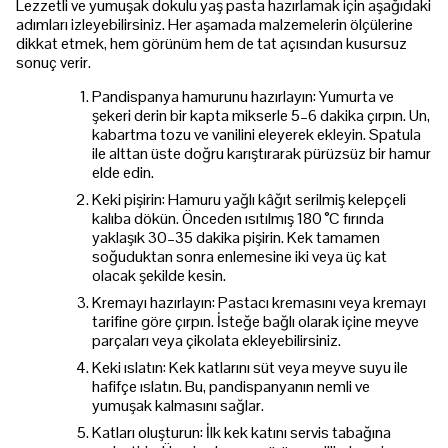
Lezzetli ve yumuşak dokulu yaş pasta hazırlamak için aşağıdaki
adımları izleyebilirsiniz. Her aşamada malzemelerin ölçülerine
dikkat etmek, hem görünüm hem de tat açısından kusursuz
sonuç verir.
Pandispanya hamurunu hazırlayın: Yumurta ve
şekeri derin bir kapta mikserle 5–6 dakika çırpın. Un,
kabartma tozu ve vanilini eleyerek ekleyin. Spatula
ile alttan üste doğru karıştırarak pürüzsüz bir hamur
elde edin.
Keki pişirin: Hamuru yağlı kâğıt serilmiş kelepçeli
kalıba dökün. Önceden ısıtılmış 180 °C fırında
yaklaşık 30–35 dakika pişirin. Kek tamamen
soğuduktan sonra enlemesine iki veya üç kat
olacak şekilde kesin.
Kremayı hazırlayın: Pastacı kremasını veya kremayı
tarifine göre çırpın. İsteğe bağlı olarak içine meyve
parçaları veya çikolata ekleyebilirsiniz.
Keki ıslatın: Kek katlarını süt veya meyve suyu ile
hafifçe ıslatın. Bu, pandispanyanın nemli ve
yumuşak kalmasını sağlar.
Katları oluşturun: İlk kek katını servis tabağına