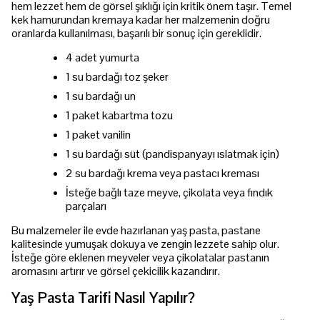
hem lezzet hem de görsel şıklığı için kritik önem taşır. Temel
kek hamurundan kremaya kadar her malzemenin doğru
oranlarda kullanılması, başarılı bir sonuç için gereklidir.
4 adet yumurta
1 su bardağı toz şeker
1 su bardağı un
1 paket kabartma tozu
1 paket vanilin
1 su bardağı süt (pandispanyayı ıslatmak için)
2 su bardağı krema veya pastacı kreması
İsteğe bağlı taze meyve, çikolata veya fındık
parçaları
Bu malzemeler ile evde hazırlanan yaş pasta, pastane
kalitesinde yumuşak dokuya ve zengin lezzete sahip olur.
İsteğe göre eklenen meyveler veya çikolatalar pastanın
aromasını artırır ve görsel çekicilik kazandırır.
Yaş Pasta Tarifi Nasıl Yapılır?