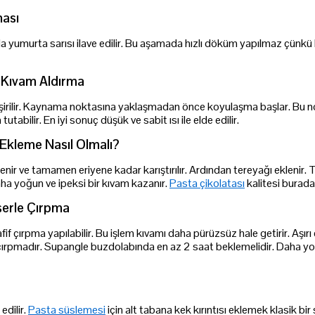
ması
a yumurta sarısı ilave edilir. Bu aşamada hızlı döküm yapılmaz çünkü k
e Kıvam Aldırma
 pişirilir. Kaynama noktasına yaklaşmadan önce koyulaşma başlar. Bu n
tutabilir. En iyi sonuç düşük ve sabit ısı ile elde edilir.
 Ekleme Nasıl Olmalı?
nir ve tamamen eriyene kadar karıştırılır. Ardından tereyağı eklenir. T
a yoğun ve ipeksi bir kıvam kazanır.
Pasta çikolatası
kalitesi burada
serle Çırpma
if çırpma yapılabilir. Bu işlem kıvamı daha pürüzsüz hale getirir. Aşırı
 çırpmadır. Supangle buzdolabında en az 2 saat beklemelidir. Daha y
edilir.
Pasta süslemesi
için alt tabana kek kırıntısı eklemek klasik b