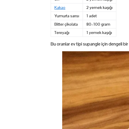
Kakao
2 yemek kaşığı
Yumurta sarısı
1 adet
Bitter çikolata
80–100 gram
Tereyağı
1 yemek kaşığı
Bu oranlar ev tipi supangle için dengeli bir