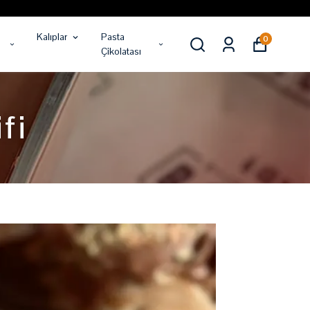
Kalıplar
Pasta
0
Çikolatası
fi