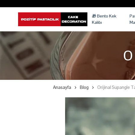
🎁 Bento Kek
Pa
Kalıbı
Ma
O
Anasayfa
Blog
Orijinal Supangle Ta