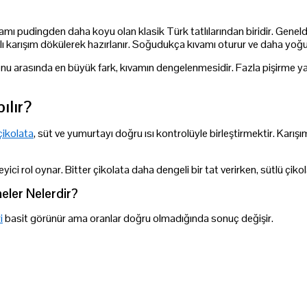
mı pudingden daha koyu olan klasik Türk tatlılarından biridir. Genel
alı karışım dökülerek hazırlanır. Soğudukça kıvamı oturur ve daha yoğu
u arasında en büyük fark, kıvamın dengelenmesidir. Fazla pişirme ya d
ılır?
çikolata
, süt ve yumurtayı doğru ısı kontrolüyle birleştirmektir. Karı
rleyici rol oynar. Bitter çikolata daha dengeli bir tat verirken, sütlü ç
eler Nelerdir?
i
basit görünür ama oranlar doğru olmadığında sonuç değişir.