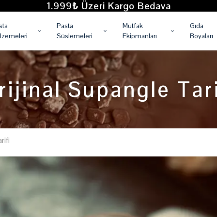
1.999₺ Üzeri Kargo Bedava
sta
Pasta
Mutfak
Gıda
lzemeleri
Süslemeleri
Ekipmanları
Boyaları
rijinal Supangle Tari
rifi