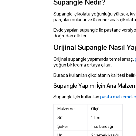
Supangle Nedir?
Supangle, çikolata yoğunluğu yüksek, kıva
parçaları bulunur ve üzerine sıcak çikolat
Evde yapılan supangle ile pastane versiyon
doğrudan etkiler.
Orijinal Supangle Nasıl Yap
Orijinal supangle yapımında temel amaç,
yoğun bir krema ortaya çıkar.
Burada kullanılan çikolatanın kalitesi beli
Supangle Yapımı İçin Ana Malzem
Supangle için kullanılan
pasta malzemeler
Malzeme
Ölçü
Süt
1 litre
Şeker
1 su bardağı
Un
2 yemek kaşığı