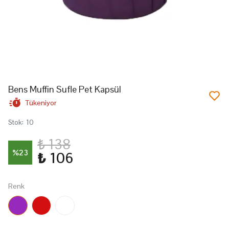
Bens Muffin Sufle Pet Kapsül
Tükeniyor
Stok
:
10
₺ 138
%
23
₺ 106
Renk