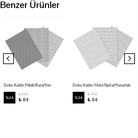
Benzer Ürünler
Doku Kalıbı Petek/Kare/Yün
Doku Kalıbı Yıldız/Spiral/Yuvarlak
₺ 110
₺ 110
%
24
%
24
₺ 84
₺ 84