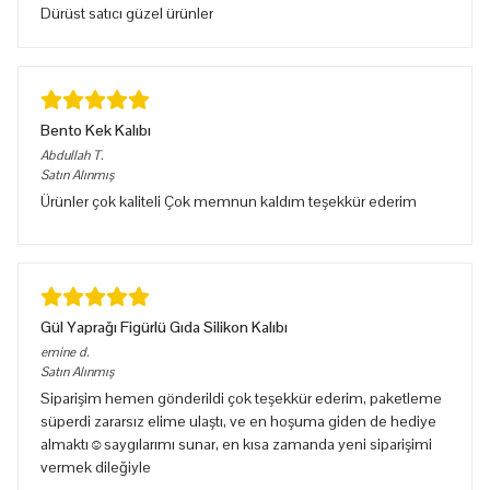
Dürüst satıcı güzel ürünler
Bento Kek Kalıbı
Abdullah
T.
Satın Alınmış
Ürünler çok kaliteli Çok memnun kaldım teşekkür ederim
Gül Yaprağı Figürlü Gıda Silikon Kalıbı
emine
d.
Satın Alınmış
Siparişim hemen gönderildi çok teşekkür ederim, paketleme
süperdi zararsız elime ulaştı, ve en hoşuma giden de hediye
almaktı☺️saygılarımı sunar, en kısa zamanda yeni siparişimi
vermek dileğiyle