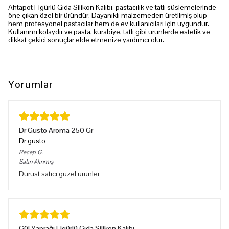
Ahtapot Figürlü Gıda Silikon Kalıbı, pastacılık ve tatlı süslemelerinde
öne çıkan özel bir üründür. Dayanıklı malzemeden üretilmiş olup
hem profesyonel pastacılar hem de ev kullanıcıları için uygundur.
Kullanımı kolaydır ve pasta, kurabiye, tatlı gibi ürünlerde estetik ve
dikkat çekici sonuçlar elde etmenize yardımcı olur.
Yorumlar
Dr Gusto Aroma 250 Gr
Dr gusto
Recep
G.
Satın Alınmış
Dürüst satıcı güzel ürünler
Gül Yaprağı Figürlü Gıda Silikon Kalıbı