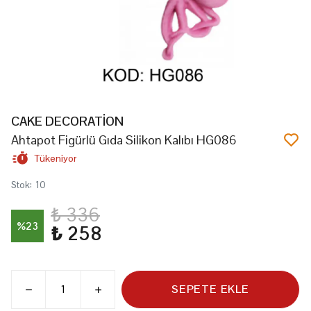
CAKE DECORATİON
Ahtapot Figürlü Gıda Silikon Kalıbı HG086
Tükeniyor
Stok
:
10
₺ 336
%
23
₺ 258
SEPETE EKLE