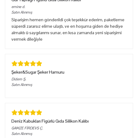
emine
d.
Satın Alınmış
Siparişim hemen gönderildi çok teşekkür ederim, paketleme
süperdi zararsız elime ulaştı, ve en hoşuma giden de hediye
almaktı☺️saygılarımı sunar, en kısa zamanda yeni siparişimi
vermek dileğiyle
Şeker&Sugar Şeker Hamuru
Didem
Ş.
Satın Alınmış
Deniz Kabukları Figürlü Gıda Silikon Kalıbı
GAMZE FİRDEVS
Ç.
Satın Alınmış