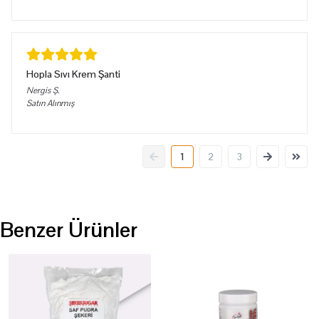
Hopla Sıvı Krem Şanti
Nergis
Ş.
Satın Alınmış
1
2
3
Benzer Ürünler