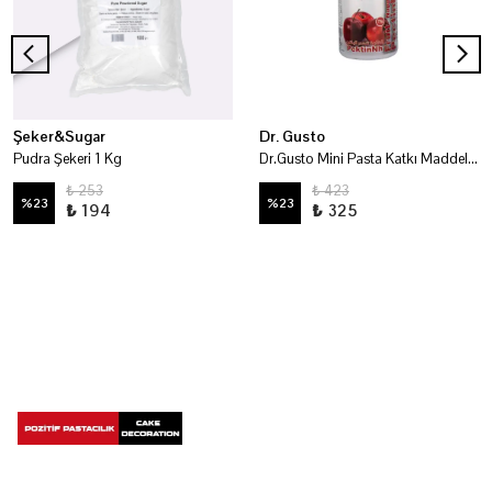
Şeker&Sugar
Dr. Gusto
Pudra Şekeri 1 Kg
Dr.Gusto Mini Pasta Katkı Maddeleri - Pektin 75 Gr
₺ 253
₺ 423
%
23
%
23
₺ 194
₺ 325