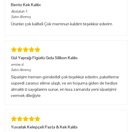
Bento Kek Kalıbı
Abdullah
T.
Satın Alınmış
Ürünler çok kaliteli Çok memnun kaldım teşekkür ederim
Gül Yaprağı Figürlü Gıda Silikon Kalıbı
emine
d.
Satın Alınmış
Siparişim hemen gönderildi çok teşekkür ederim, paketleme
süperdi zararsız elime ulaştı, ve en hoşuma giden de hediye
almaktı☺️saygılarımı sunar, en kısa zamanda yeni siparişimi
vermek dileğiyle
Yuvarlak Kelepçeli Pasta & Kek Kalıbı