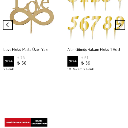
Love Pleksi Pasta Üzeri Yazı
Altın Gümüş Rakam Pleksi 1 Adet
₺ 76
₺ 51
%
24
%
24
₺ 58
₺ 39
2 Renk
10 Rakam 2 Renk