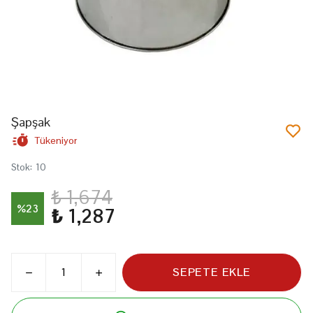
Şapşak
Tükeniyor
Stok
:
10
₺ 1,674
%
23
₺ 1,287
SEPETE EKLE