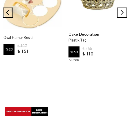
Cake Decoration
Oval Hamur Kesici
Plastik Taç
₺ 197
₺ 355
%
23
₺ 151
%
69
₺ 110
5 Renk