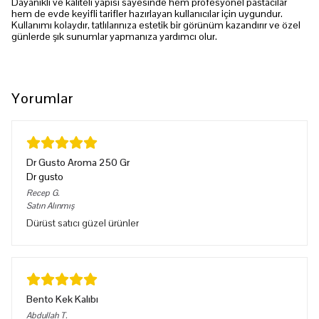
Dayanıklı ve kaliteli yapısı sayesinde hem profesyonel pastacılar
hem de evde keyifli tarifler hazırlayan kullanıcılar için uygundur.
Kullanımı kolaydır, tatlılarınıza estetik bir görünüm kazandırır ve özel
günlerde şık sunumlar yapmanıza yardımcı olur.
Yorumlar
Dr Gusto Aroma 250 Gr
Dr gusto
Recep
G.
Satın Alınmış
Dürüst satıcı güzel ürünler
Bento Kek Kalıbı
Abdullah
T.