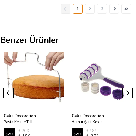
1
2
3
Benzer Ürünler
Cake Decoration
Cake Decoration
Pasta Kesme Teli
Hamur Şerit Kesici
₺ 203
₺ 484
%
23
%
23