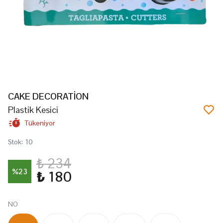
CAKE DECORATİON
Plastik Kesici
Tükeniyor
Stok
:
10
₺ 234
%
23
₺ 180
NO