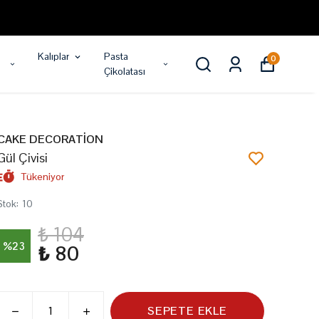
Kalıplar
Pasta
0
Çikolatası
CAKE DECORATİON
Gül Çivisi
Tükeniyor
Stok
:
10
₺ 104
%
23
₺ 80
SEPETE EKLE