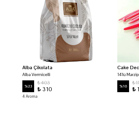
Alba Çikolata
Cake Dec
Alba Vermicelli
14'lü Marzi
₺ 403
₺ 1
%
23
%
10
₺ 310
₺ 
4 Aroma