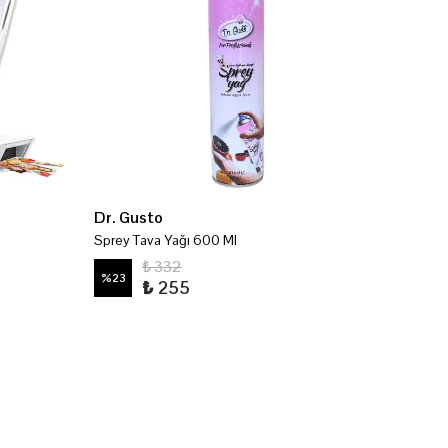
Dr. Gusto
Meıster
Sprey Tava Yağı 600 Ml
₺ 332
%
37
%
23
₺ 255
4 Arom