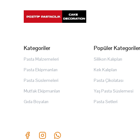
Kategoriler
Popüler Kategorile
Pasta Malzemeleri
Silikon Kalıpları
Pasta Ekipmanları
Kek Kalıpları
Pasta Süslemeleri
Pasta Çikolatası
Mutfak Ekipmanları
Yaş Pasta Süslemesi
Gıda Boyaları
Pasta Setleri