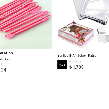
oration
Yenilebilir A4 Şekerli Kağıt
pan Set
₺ 2,321
15
%
23
₺ 1,785
104