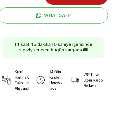
WHATSAPP
14 saat 46 dakika 10 saniye
içerisinde
sipariş verirsen
bugün
kargoda 🚚
Kredi
14 Gün
799TL ve
Kartına 6
İçinde
Üzeri Kargo
Taksit ile
Ücretsiz
Bedava!
Alışveriş!
İade