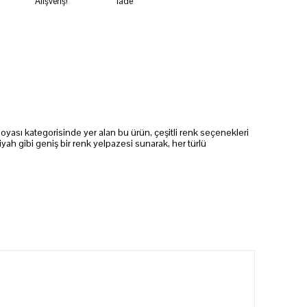
Alışveriş!
İade
a boyası kategorisinde yer alan bu ürün, çeşitli renk seçenekleri
siyah gibi geniş bir renk yelpazesi sunarak, her türlü