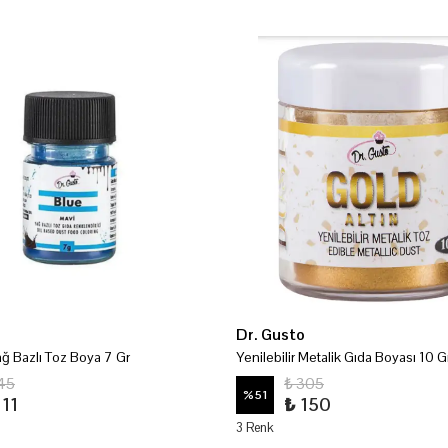
Dr. Gusto
ğ Bazlı Toz Boya 7 Gr
Yenilebilir Metalik Gıda Boyası 10 G
145
₺ 305
%
51
111
₺ 150
3 Renk