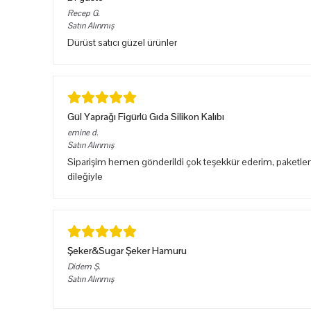
Recep
G.
Satın Alınmış
Dürüst satıcı güzel ürünler
Gül Yaprağı Figürlü Gıda Silikon Kalıbı
emine
d.
Satın Alınmış
Siparişim hemen gönderildi çok teşekkür ederim, paketlem
dileğiyle
Şeker&Sugar Şeker Hamuru
Didem
Ş.
Satın Alınmış