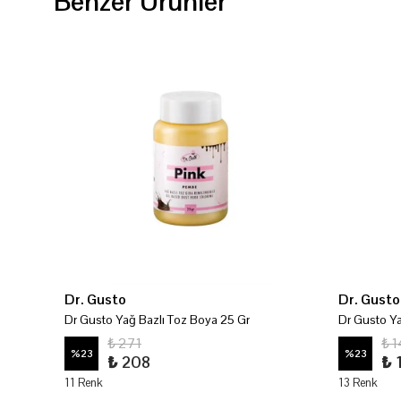
Benzer Ürünler
Dr. Gusto
Dr. Gusto
 4 gr
Dr Gusto Yağ Bazlı Toz Boya 25 Gr
Dr Gusto Ya
₺ 271
₺ 
%
23
%
23
₺ 208
₺ 
11 Renk
13 Renk