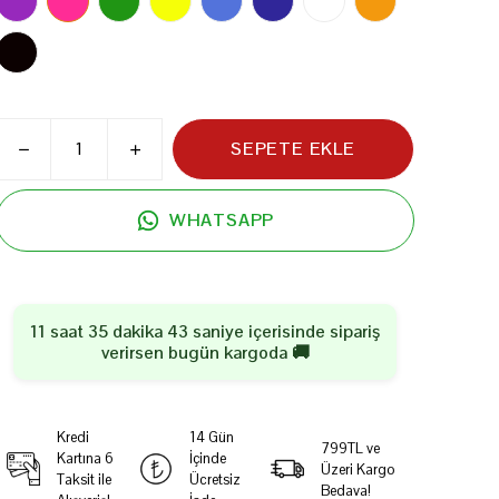
SEPETE EKLE
WHATSAPP
11 saat 35 dakika 42 saniye
içerisinde sipariş
verirsen
bugün
kargoda 🚚
Kredi
14 Gün
799TL ve
Kartına 6
İçinde
Üzeri Kargo
Taksit ile
Ücretsiz
Bedava!