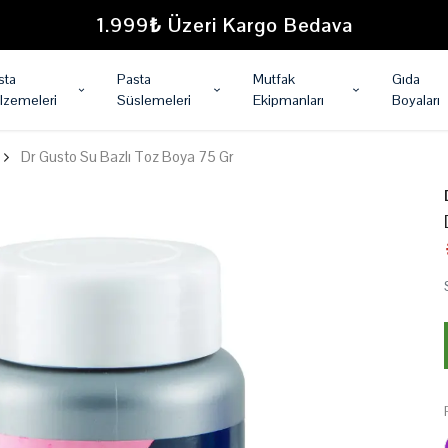
1.999₺ Üzeri Kargo Bedava
sta
Pasta
Mutfak
Gıda
lzemeleri
Süslemeleri
Ekipmanları
Boyaları
Dr Gusto Su Bazlı Toz Boya 75 Gr