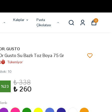
Kalıplar
Pasta
0
Çikolatası
DR. GUSTO
Dr Gusto Su Bazlı Toz Boya 75 Gr
Tükeniyor
Stok
:
10
₺ 338
%
23
₺ 260
Renk