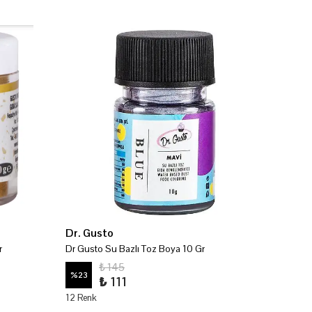
Dr. Gusto
Şeker
r
Dr Gusto Su Bazlı Toz Boya 10 Gr
₺ 145
%
23
%
23
₺ 111
12 Renk
13 Renk