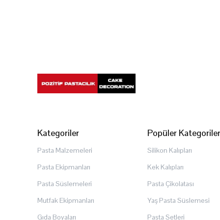
Kategoriler
Popüler Kategorile
Pasta Malzemeleri
Silikon Kalıpları
Pasta Ekipmanları
Kek Kalıpları
Pasta Süslemeleri
Pasta Çikolatası
Mutfak Ekipmanları
Yaş Pasta Süslemesi
Gıda Boyaları
Pasta Setleri