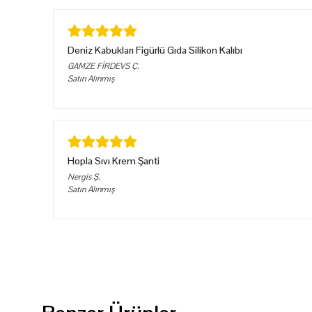
Deniz Kabukları Figürlü Gıda Silikon Kalıbı
GAMZE FİRDEVS
Ç.
Satın Alınmış
Hopla Sıvı Krem Şanti
Nergis
Ş.
Satın Alınmış