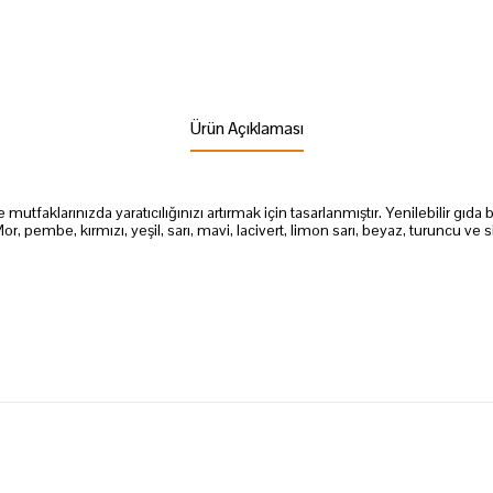
Ürün Açıklaması
 mutfaklarınızda yaratıcılığınızı artırmak için tasarlanmıştır. Yenilebilir gıd
 Mor, pembe, kırmızı, yeşil, sarı, mavi, lacivert, limon sarı, beyaz, turuncu ve 