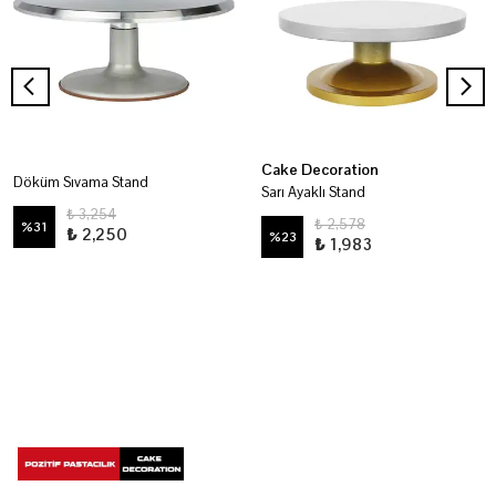
Cake Decoration
Döküm Sıvama Stand
Sarı Ayaklı Stand
₺ 3,254
₺ 2,578
%
31
₺ 2,250
%
23
₺ 1,983