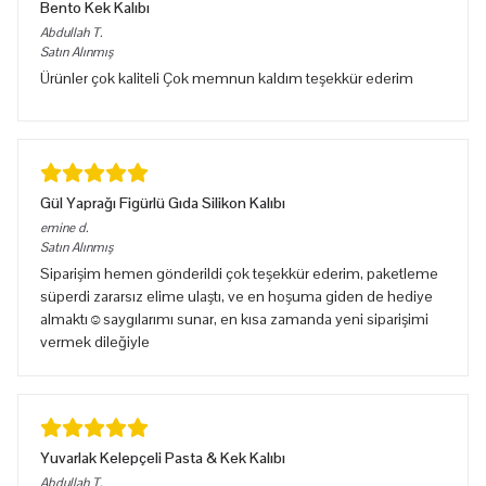
Bento Kek Kalıbı
Abdullah
T.
Satın Alınmış
Ürünler çok kaliteli Çok memnun kaldım teşekkür ederim
Gül Yaprağı Figürlü Gıda Silikon Kalıbı
emine
d.
Satın Alınmış
Siparişim hemen gönderildi çok teşekkür ederim, paketleme
süperdi zararsız elime ulaştı, ve en hoşuma giden de hediye
almaktı☺️saygılarımı sunar, en kısa zamanda yeni siparişimi
vermek dileğiyle
Yuvarlak Kelepçeli Pasta & Kek Kalıbı
Abdullah
T.