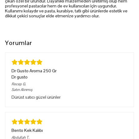
çıkan özel bir üründür. Dayanıklı malzemeden üretilmiş olup hem
profesyonel pastacılar hem de ev kullanıcıları için uygundur.
Kullanımı kolaydır ve pasta, kurabiye, tatlı gibi ürünlerde estetik ve
dikkat çekici sonuçlar elde etmenize yardımcı olur.
Yorumlar
Dr Gusto Aroma 250 Gr
Dr gusto
Recep
G.
Satın Alınmış
Dürüst satıcı güzel ürünler
Bento Kek Kalıbı
Abdullah
T.