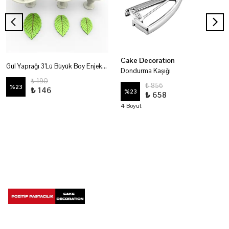
Cake Decoration
Gül Yaprağı 3’Lü Büyük Boy Enjektör
Dondurma Kaşığı
₺ 190
₺ 856
%
23
₺ 146
%
23
₺ 658
4 Boyut