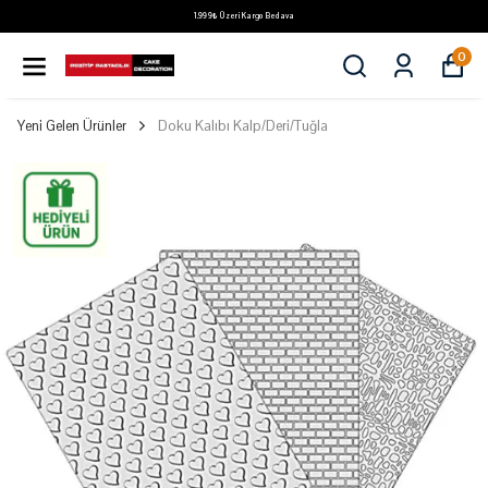
1.999₺ Üzeri Kargo Bedava
0
Yeni Gelen Ürünler
Doku Kalıbı Kalp/Deri/Tuğla