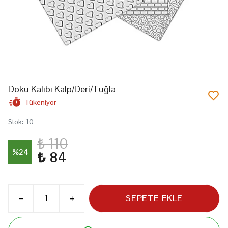
Doku Kalıbı Kalp/Deri/Tuğla
Tükeniyor
Stok
:
10
₺ 110
%
24
₺ 84
SEPETE EKLE