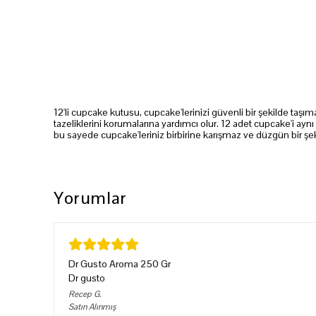
12'li cupcake kutusu, cupcake'lerinizi güvenli bir şekilde taşı
tazeliklerini korumalarına yardımcı olur. 12 adet cupcake'i aynı 
bu sayede cupcake'leriniz birbirine karışmaz ve düzgün bir şeki
Yorumlar
Dr Gusto Aroma 250 Gr
Dr gusto
Recep
G.
Satın Alınmış