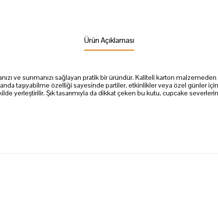
Ürün Açıklaması
manızı ve sunmanızı sağlayan pratik bir üründür. Kaliteli karton malzemeden 
anda taşıyabilme özelliği sayesinde partiler, etkinlikler veya özel günler içi
lde yerleştirilir. Şık tasarımıyla da dikkat çeken bu kutu, cupcake severleri