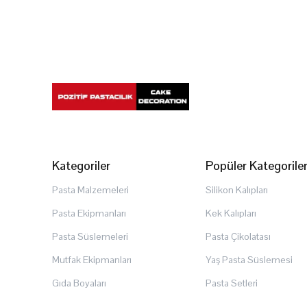
Kategoriler
Popüler Kategorile
Pasta Malzemeleri
Silikon Kalıpları
Pasta Ekipmanları
Kek Kalıpları
Pasta Süslemeleri
Pasta Çikolatası
Mutfak Ekipmanları
Yaş Pasta Süslemesi
Gıda Boyaları
Pasta Setleri