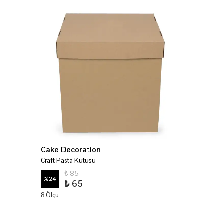
Cake Decoration
Craft Pasta Kutusu
₺ 85
%
24
₺ 65
8 Ölçü