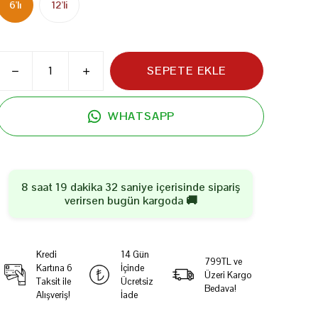
6'lı
12'li
SEPETE EKLE
WHATSAPP
8 saat 19 dakika 31 saniye
içerisinde sipariş
verirsen
bugün
kargoda 🚚
Kredi
14 Gün
799TL ve
Kartına 6
İçinde
Üzeri Kargo
Taksit ile
Ücretsiz
Bedava!
Alışveriş!
İade