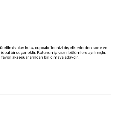
üretilmiş olan kutu, cupcake'lerinizi dış etkenlerden korur ve
n ideal bir seçenektir. Kutunun iç kısmı bölümlere ayrılmıştır,
n favori aksesuarlarından biri olmaya adaydır.