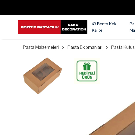
🎁 Bento Kek
Pa
Kalıbı
Ma
Pasta Malzemeleri
Pasta Ekipmanları
Pasta Kutus