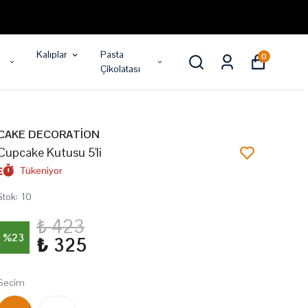
Kalıplar
Pasta
0
Çikolatası
CAKE DECORATİON
Cupcake Kutusu 5'li
Tükeniyor
Stok
:
10
₺ 423
%
23
₺ 325
Secim