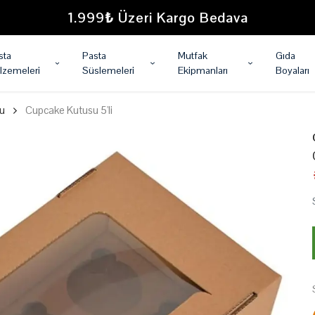
1.999₺ Üzeri Kargo Bedava
sta
Pasta
Mutfak
Gıda
lzemeleri
Süslemeleri
Ekipmanları
Boyaları
u
Cupcake Kutusu 5'li