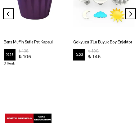
Bens Muffin Sufle Pet Kapsül
Gökyüzü 3'Lü Büyük Boy Enjektör
₺ 138
₺ 190
%
23
%
23
₺ 106
₺ 146
3 Renk