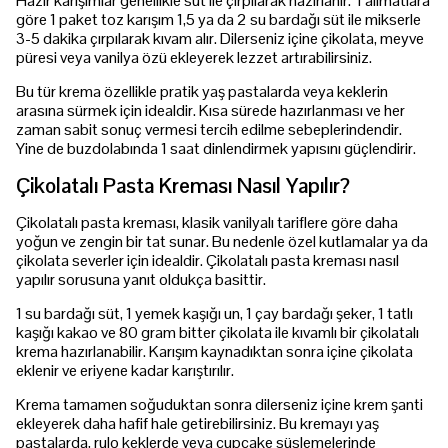
Hazır karışımlar genellikle süt ile çırpılarak hazırlanır. Talimatlara
göre 1 paket toz karışım 1,5 ya da 2 su bardağı süt ile mikserle
3-5 dakika çırpılarak kıvam alır. Dilerseniz içine çikolata, meyve
püresi veya vanilya özü ekleyerek lezzet artırabilirsiniz.
Bu tür krema özellikle pratik yaş pastalarda veya keklerin
arasına sürmek için idealdir. Kısa sürede hazırlanması ve her
zaman sabit sonuç vermesi tercih edilme sebeplerindendir.
Yine de buzdolabında 1 saat dinlendirmek yapısını güçlendirir.
Çikolatalı Pasta Kreması Nasıl Yapılır?
Çikolatalı pasta kreması, klasik vanilyalı tariflere göre daha
yoğun ve zengin bir tat sunar. Bu nedenle özel kutlamalar ya da
çikolata severler için idealdir. Çikolatalı pasta kreması nasıl
yapılır sorusuna yanıt oldukça basittir.
1 su bardağı süt, 1 yemek kaşığı un, 1 çay bardağı şeker, 1 tatlı
kaşığı kakao ve 80 gram bitter çikolata ile kıvamlı bir çikolatalı
krema hazırlanabilir. Karışım kaynadıktan sonra içine çikolata
eklenir ve eriyene kadar karıştırılır.
Krema tamamen soğuduktan sonra dilerseniz içine krem şanti
ekleyerek daha hafif hale getirebilirsiniz. Bu kremayı yaş
pastalarda, rulo keklerde veya cupcake süslemelerinde