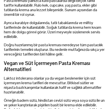
Pasta kreması yalnızca katlı pastalarda değil birçok farklı
tarifte kullanılabilir. Rulo kek, cupcake, yaş pasta, ekler gibi
tatlılarda krema ana lezzet bileşenidir. Sunum açısından da
önemli bir rol oynar.
Ayrıca kurabiye dolgularında, tatlı tabaklarında ve milföy
tariflerinde de kullanılabilir. Soğuk tatlılarda krema hem kıvam
hem de dolgu görevi görür. Üzeri meyveyle süslenerek servis
edilebilir.
Doğru hazırlanmış bir pasta kreması neredeyse tüm pastacılık
tariflerinin temelini oluşturur. Bu nedenle mutfağınızda sıkça yer
vereceğiniz tariflerden biri hâline gelir.
Vegan ve Süt İçermeyen Pasta Kreması
Alternatifleri
Laktoz intoleransı olanlar ya da vegan beslenenler için süt
içermeyen krema tarifleri de mevcuttur. Bitkisel sütler ve
nişasta bazlı karışımlar kullanılarak hafif ve sağlıklı alternatifler
hazırlanabilir.
Örneğin badem sütü, hindistan cevizi sütü veya soya sütü ile un
ve şeker karıştırılarak pişirilen basit bir krema elde edilebilir.