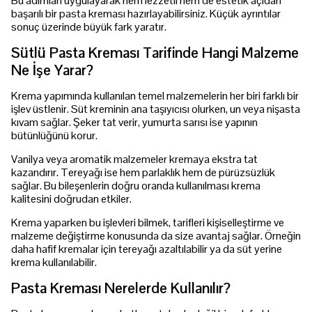
Bu adımları uygulayarak hem lezzetli hem de estetik açıdan
başarılı bir pasta kreması hazırlayabilirsiniz. Küçük ayrıntılar
sonuç üzerinde büyük fark yaratır.
Sütlü Pasta Kreması Tarifinde Hangi Malzeme
Ne İşe Yarar?
Krema yapımında kullanılan temel malzemelerin her biri farklı bir
işlev üstlenir. Süt kreminin ana taşıyıcısı olurken, un veya nişasta
kıvam sağlar. Şeker tat verir, yumurta sarısı ise yapının
bütünlüğünü korur.
Vanilya veya aromatik malzemeler kremaya ekstra tat
kazandırır. Tereyağı ise hem parlaklık hem de pürüzsüzlük
sağlar. Bu bileşenlerin doğru oranda kullanılması krema
kalitesini doğrudan etkiler.
Krema yaparken bu işlevleri bilmek, tarifleri kişiselleştirme ve
malzeme değiştirme konusunda da size avantaj sağlar. Örneğin
daha hafif kremalar için tereyağı azaltılabilir ya da süt yerine
krema kullanılabilir.
Pasta Kreması Nerelerde Kullanılır?