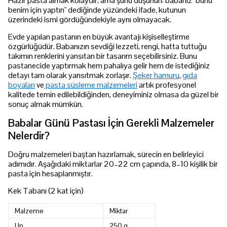
Hazır pasta almak kolaydır, ama şunu düşünün: babanız "bunu
benim için yaptın" dediğinde yüzündeki ifade, kutunun
üzerindeki ismi gördüğündekiyle aynı olmayacak.
Evde yapılan pastanın en büyük avantajı kişiselleştirme
özgürlüğüdür. Babanızın sevdiği lezzeti, rengi, hatta tuttuğu
takımın renklerini yansıtan bir tasarım seçebilirsiniz. Bunu
pastanecide yaptırmak hem pahalıya gelir hem de istediğiniz
detayı tam olarak yansıtmak zorlaşır.
Şeker hamuru
,
gıda
boyaları
ve
pasta süsleme malzemeleri
artık profesyonel
kalitede temin edilebildiğinden, deneyiminiz olmasa da güzel bir
sonuç almak mümkün.
Babalar Günü Pastası İçin Gerekli Malzemeler
Nelerdir?
Doğru malzemeleri baştan hazırlamak, sürecin en belirleyici
adımıdır. Aşağıdaki miktarlar 20–22 cm çapında, 8–10 kişilik bir
pasta için hesaplanmıştır.
Kek Tabanı (2 kat için)
Malzeme
Miktar
Un
250 g