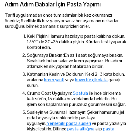
Adım Adım Babalar İçin Pasta Yapımı
Tarifi uygulamadan önce tüm adımları bir kez okumanızı
öneririz; özellikle ilk kez yapıyorsanız her aşamanın ne kadar
sürdüğünü bilmek zamansız sürprizleri önler.
Keki Pişirin Hamuru hazırlayıp pasta kalıbına dökün,
175°C'de 30–35 dakika pişirin. Kürdan testi yaparak
kontrol edin.
Soğumaya Bırakın :En az 1 saat soğumaya bırakın.
Sıcak kek buhar salar ve krem yapışmaz. Bu adımı
atlamak en sık yapılan hatalardan biridir.
Katmanları Kesin ve Doldurun: Keki 2–3 kata bölün,
aralarına
krem şanti
veya
kuvertür çikolata
ganajı
sürün.
Crumb Coat Uygulayın:
Spatula
ile ince bir krema
katı sürün, 15 dakika buzdolabında bekletin. Bu
işlem son kaplamanın pürüzsüz görünmesini sağlar.
Süsleyin ve Sunuma Hazırlayın: Şeker hamurunu jel
gıda boyasıyla renklendirip pastaya
uygulayın.
Yenilebilir pasta süsleri
ve pasta yazısıyla
kişiselleştirin. Bitince
pasta altlığına
alıp
pasta