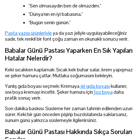
"Sen olmasaydın ben de olmazdım."
"Dünya'nın en iyi babasına."
"Bugün senin günün."
Pasta yazısı ürünleriyle
ya da yazı jeliyle uygulayabileceğiniz
sade, tek renkli bir font çoğu zaman en okunaklı sonucu verir.
Babalar Günü Pastası Yaparken En Sık Yapılan
Hatalar Nelerdir?
Keki sıcakken kaplamak: Sıcak kek buhar salar, krem yapışmaz
ve şeker hamuru çatlar. Mutlaka soğumasını bekleyin.
Yanlış gıda boyası seçmek: Kremaya
jel gıda boyası
kullanın;
sıvı boya kremayı inceltir. Şeker hamuru için
toz boya
daha
pratik sonuç verir.
Son dakika baskısı: Süsleme her zaman tahmin edilenden uzun
sürer. Keki bir gün önceden pişirip buzdolabında saklarsanız,
sunum günü yalnızca süslemeyle ilgilenirsiniz.
Babalar Günü Pastası Hakkında Sıkça Sorulan