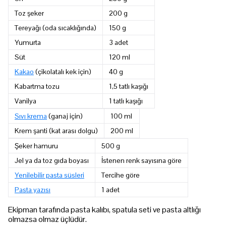
Toz şeker
200 g
Tereyağı (oda sıcaklığında)
150 g
Yumurta
3 adet
Süt
120 ml
Kakao
(çikolatalı kek için)
40 g
Kabartma tozu
1,5 tatlı kaşığı
Vanilya
1 tatlı kaşığı
Sıvı krema
(ganaj için)
100 ml
Krem şanti (kat arası dolgu)
200 ml
Şeker hamuru
500 g
Jel ya da toz gıda boyası
İstenen renk sayısına göre
Yenilebilir pasta süsleri
Tercihe göre
Pasta yazısı
1 adet
Ekipman tarafında pasta kalıbı, spatula seti ve pasta altlığı
olmazsa olmaz üçlüdür.