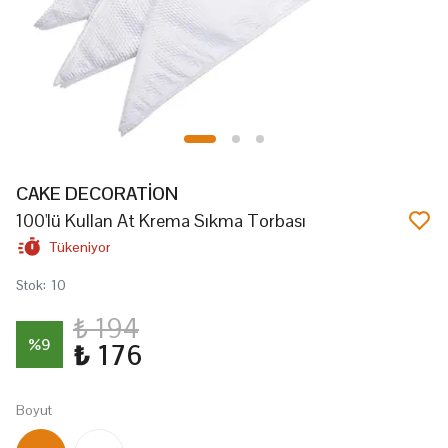
CAKE DECORATİON
100'lü Kullan At Krema Sıkma Torbası
Tükeniyor
Stok
:
10
₺ 194
%
9
₺ 176
Boyut