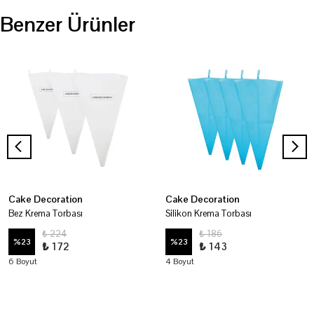
Benzer Ürünler
Cake Decoration
Cake Decoration
Bez Krema Torbası
Silikon Krema Torbası
₺ 224
₺ 186
%
23
%
23
₺ 172
₺ 143
6 Boyut
4 Boyut