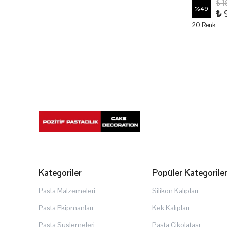
₺ 1
%
49
₺ 
20 Renk
Kategoriler
Popüler Kategorile
Pasta Malzemeleri
Silikon Kalıpları
Pasta Ekipmanları
Kek Kalıpları
Pasta Süslemeleri
Pasta Çikolatası