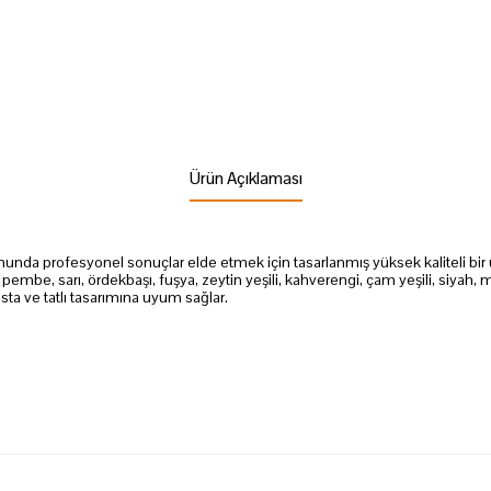
Ürün Açıklaması
a profesyonel sonuçlar elde etmek için tasarlanmış yüksek kaliteli bir ürü
 pembe, sarı, ördekbaşı, fuşya, zeytin yeşili, kahverengi, çam yeşili, siyah, mav
asta ve tatlı tasarımına uyum sağlar.