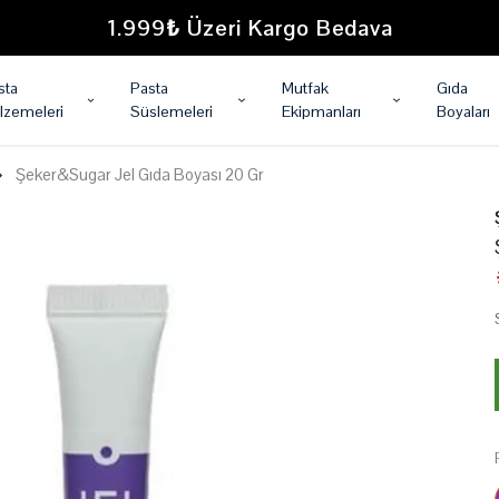
1.999₺ Üzeri Kargo Bedava
sta
Pasta
Mutfak
Gıda
lzemeleri
Süslemeleri
Ekipmanları
Boyaları
Şeker&Sugar Jel Gıda Boyası 20 Gr