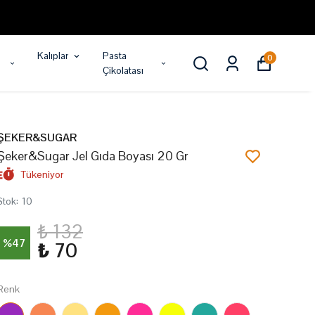
Kalıplar
Pasta
0
Çikolatası
ŞEKER&SUGAR
Şeker&Sugar Jel Gıda Boyası 20 Gr
Tükeniyor
Stok
:
10
₺ 132
%
47
₺ 70
Renk