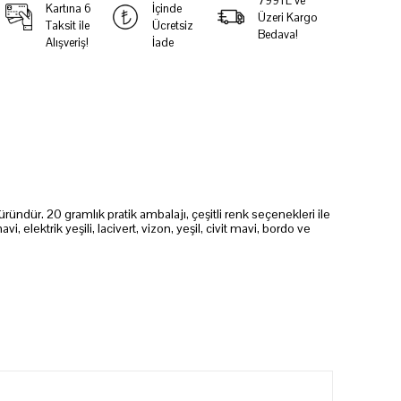
799TL ve
Kartına 6
İçinde
Üzeri Kargo
Taksit ile
Ücretsiz
Bedava!
Alışveriş!
İade
ndür. 20 gramlık pratik ambalajı, çeşitli renk seçenekleri ile
i, elektrik yeşili, lacivert, vizon, yeşil, civit mavi, bordo ve