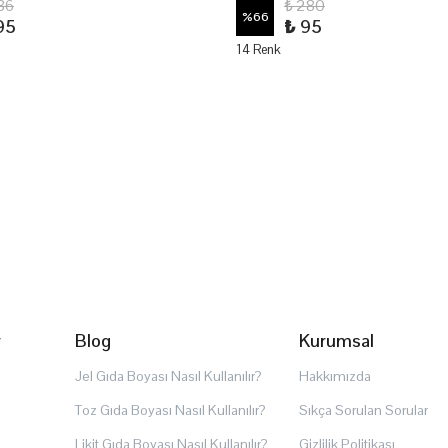
86
₺ 280
%
66
95
₺ 95
14 Renk
r
Blog
Kurumsal
Jel Gıda Boyası Nasıl Kullanılır?
Hakkımızda
Toz Gıda Boyası Nasıl Kullanılır?
Sıkça Sorulan Sorular
Likit Gıda Boyası Nasıl Kullanılır?
Gizlilik Politikası